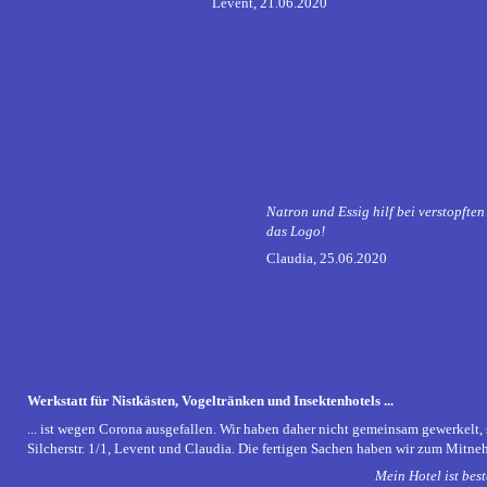
Levent, 21.06.2020
Natron und Essig hilf bei verstopfte
das Logo!
Claudia, 25.06.2020
Werkstatt für Nistkästen, Vogeltränken und Insektenhotels ...
... ist wegen Corona ausgefallen. Wir haben daher nicht gemeinsam gewerkelt, 
Silcherstr. 1/1, Levent und Claudia. Die fertigen Sachen haben wir zum Mitne
Mein Hotel ist best