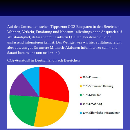
Auf den Unterseiten stehen Tipps zum CO2-Einsparen in den Bereichen
Wohnen, Verkehr, Ernährung und Konsum - allerdings ohne Anspruch auf
Vollständigket, dafür aber mit Links zu Quellen, bei denen du dich
umfassend informieren kannst. Das Wenige, was wir hier aufführen, reicht
aber aus, um gut für unsere Mitmach-Aktionen informiert zu sein - und
darauf kam es uns nun mal an. :-)
CO2-Ausstosß in Deutschland nach Bereichen